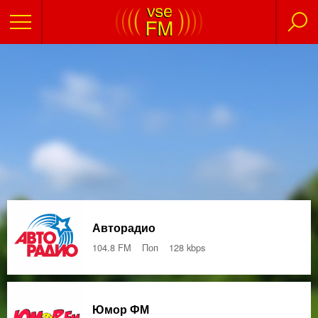
Авторадио
104.8 FM
Поп
128 kbps
Юмор ФМ