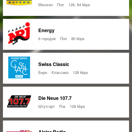
Мюнхен
Поп
128, 64 kbps
Energy
6 городов
Поп
80 kbps
Swiss Classic
Берн
Классика
128 kbps
Die Neue 107.7
Штутгарт
Рок
128 kbps
Alster Radio