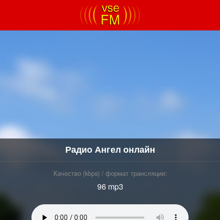
Радио Ангел онлайн
Качество (kbps) / формат трансляции:
96 mp3