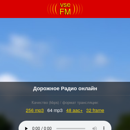
Дорожное Радио онлайн
Качество (kbps) / формат трансляции:
256
mp3
64 mp3
48
aac+
32
frame