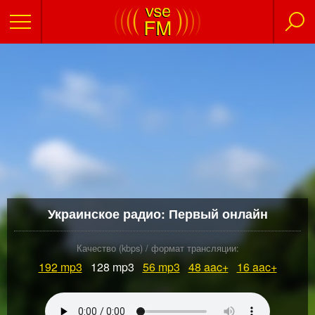
Украинское радио: Первый онлайн
Качество (kbps) / формат трансляции:
192
mp3
128 mp3
56
mp3
48
aac+
16
aac+