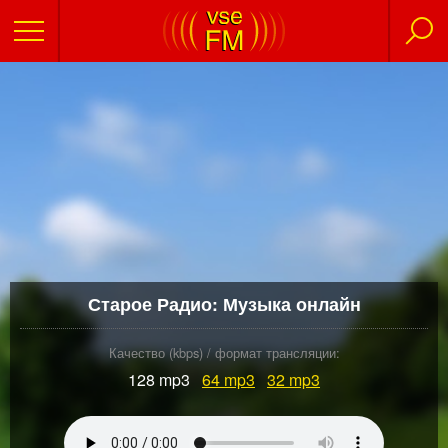
Старое Радио: Музыка онлайн
Качество (kbps) / формат трансляции:
128 mp3
64
mp3
32
mp3