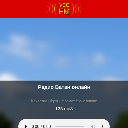
Радио Ватан онлайн
Качество (kbps) / формат трансляции:
128 mp3