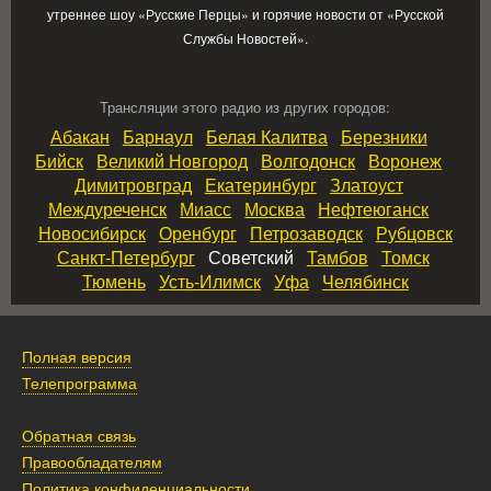
утреннее шоу «Русские Перцы» и горячие новости от «Русской
Службы Новостей».
Трансляции этого радио из других городов:
Абакан
Барнаул
Белая Калитва
Березники
Бийск
Великий Новгород
Волгодонск
Воронеж
Димитровград
Екатеринбург
Златоуст
Междуреченск
Миасс
Москва
Нефтеюганск
Новосибирск
Оренбург
Петрозаводск
Рубцовск
Санкт‑Петербург
Советский
Тамбов
Томск
Тюмень
Усть‑Илимск
Уфа
Челябинск
Полная версия
Телепрограмма
Обратная связь
Правообладателям
Политика конфиденциальности