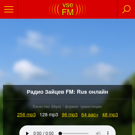
Радио Зайцев FM: Rus онлайн
Качество (kbps) / формат трансляции:
256
mp3
128 mp3
96
mp3
64
aac+
48
mp3