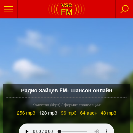
Радио Зайцев FM: Шансон онлайн
Качество (kbps) / формат трансляции:
256
mp3
128 mp3
96
mp3
64
aac+
48
mp3