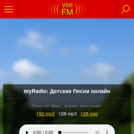
myRadio: Детские Песни онлайн
Качество (kbps) / формат трансляции:
192
mp3
128 mp3
128
ogg