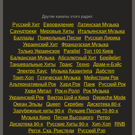
Другие каналы этого радио:
Русский Хит
Евровидение
Латинская Музыка
Саундтреки
Мировые Хиты
Итальянская Музыка
Баллады
Прикольные Песни
Русская Лирика
Украинский Хит
Французская Музыка
Только Украинское
Parallel
Топ 100 Киев
Балканская Музыка
Абсолютный Хит
Брейкбит
Танцевальные Хиты
Транс
Техно
Драм‑н‑Бэйс
Электро Хаус
Музыка Казантипа
Дабстеп
Трип‑Хоп
Готическая Музыка
Мейнстрим Рок
Альтернативный Рок
Хард Рок
Панк
Русский Рок
Хеви Метал
Рок‑н‑Ролл
Рок Музыка
Украинский Рок
Виктор Цой и Кино
Depeche Mode
Океан Эльзы
Queen
Скрябин
Дискотека 80‑х
Зарубежные хиты 90‑х
Лучшие Песни 70‑80‑х
Музыка Кино
Песни Высоцкого
Ретро
Дискотека 90‑х
Русские Хиты 90‑х
Хип‑Хоп
RNB
Регги, Ска, Рокстеди
Русский Рэп