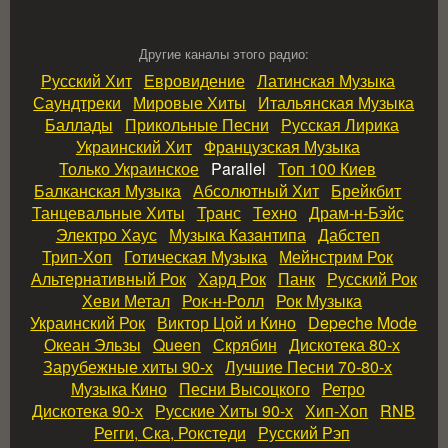
Другие каналы этого радио:
Русский Хит
Евровидение
Латинская Музыка
Саундтреки
Мировые Хиты
Итальянская Музыка
Баллады
Прикольные Песни
Русская Лирика
Украинский Хит
Французская Музыка
Только Украинское
Parallel
Топ 100 Киев
Балканская Музыка
Абсолютный Хит
Брейкбит
Танцевальные Хиты
Транс
Техно
Драм‑н‑Бэйс
Электро Хаус
Музыка Казантипа
Дабстеп
Трип‑Хоп
Готическая Музыка
Мейнстрим Рок
Альтернативный Рок
Хард Рок
Панк
Русский Рок
Хеви Метал
Рок‑н‑Ролл
Рок Музыка
Украинский Рок
Виктор Цой и Кино
Depeche Mode
Океан Эльзы
Queen
Скрябин
Дискотека 80‑х
Зарубежные хиты 90‑х
Лучшие Песни 70‑80‑х
Музыка Кино
Песни Высоцкого
Ретро
Дискотека 90‑х
Русские Хиты 90‑х
Хип‑Хоп
RNB
Регги, Ска, Рокстеди
Русский Рэп