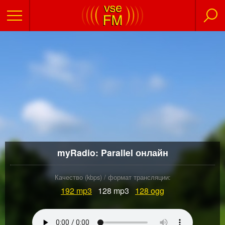
myRadio: Parallel онлайн
Качество (kbps) / формат трансляции:
192
mp3
128 mp3
128
ogg