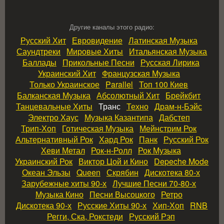
Другие каналы этого радио:
Русский Хит
Евровидение
Латинская Музыка
Саундтреки
Мировые Хиты
Итальянская Музыка
Баллады
Прикольные Песни
Русская Лирика
Украинский Хит
Французская Музыка
Только Украинское
Parallel
Топ 100 Киев
Балканская Музыка
Абсолютный Хит
Брейкбит
Танцевальные Хиты
Транс
Техно
Драм‑н‑Бэйс
Электро Хаус
Музыка Казантипа
Дабстеп
Трип‑Хоп
Готическая Музыка
Мейнстрим Рок
Альтернативный Рок
Хард Рок
Панк
Русский Рок
Хеви Метал
Рок‑н‑Ролл
Рок Музыка
Украинский Рок
Виктор Цой и Кино
Depeche Mode
Океан Эльзы
Queen
Скрябин
Дискотека 80‑х
Зарубежные хиты 90‑х
Лучшие Песни 70‑80‑х
Музыка Кино
Песни Высоцкого
Ретро
Дискотека 90‑х
Русские Хиты 90‑х
Хип‑Хоп
RNB
Регги, Ска, Рокстеди
Русский Рэп