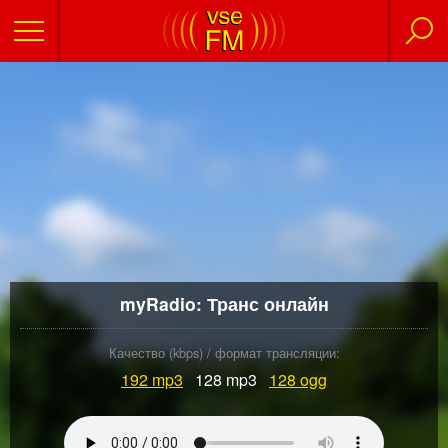
myRadio: Транс онлайн
Качество (kbps) / формат трансляции:
192
mp3
128 mp3
128
ogg